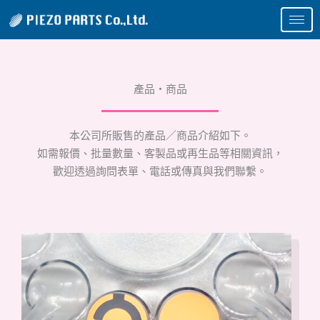
跳
至
主
要
內
產品・商品
容
本公司所販售的產品／商品介紹如下。
如需報價、批量數量、客製品或再生品等相關資訊，
歡迎透過詢問表單、電話或傳真與我們聯繫。