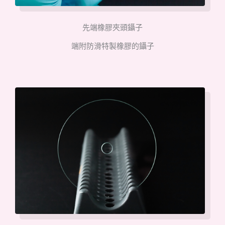
先端橡膠夾頭鑷子
端附防滑特製橡膠的鑷子